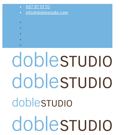
657 97 01 70
info@doblestudio.com