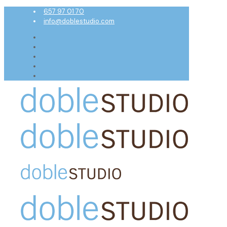
657 97 01 70
info@doblestudio.com