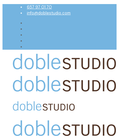
657 97 01 70
info@doblestudio.com