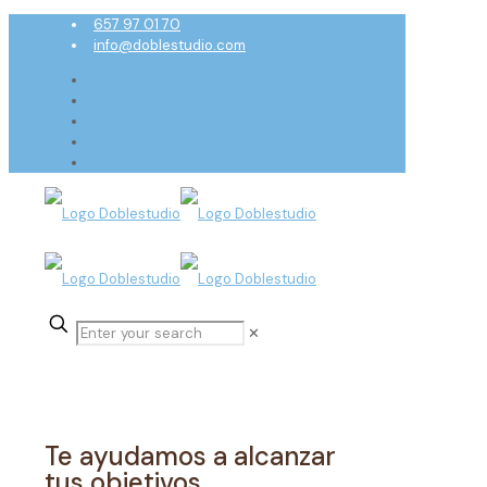
657 97 01 70
info@doblestudio.com
✕
Servicios
Te ayudamos a alcanzar
tus objetivos